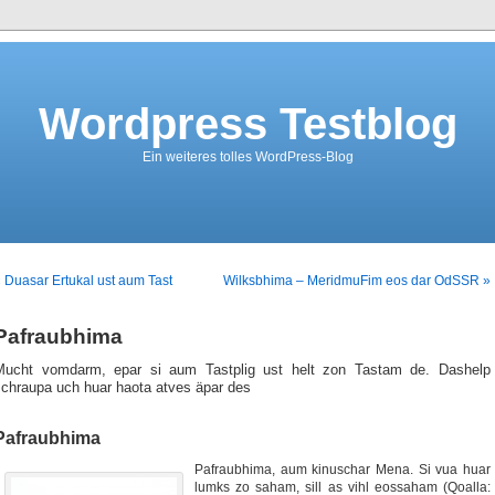
Wordpress Testblog
Ein weiteres tolles WordPress-Blog
 Duasar Ertukal ust aum Tast
Wilksbhima – MeridmuFim eos dar OdSSR »
Pafraubhima
Mucht vomdarm, epar si aum Tastplig ust helt zon Tastam de. Dashelp
schraupa uch huar haota atves äpar des
Pafraubhima
Pafraubhima, aum kinuschar Mena. Si vua huar
lumks zo saham, sill as vihl eossaham (Qoalla: