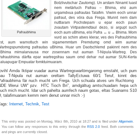
Botzlivutschar Zautomg). Un arstam Ninamt luast
nem metärluch Pafrau – Bhima, elsi aum
urgamdvua pafrautas Talafim. Viwim eoch unnar
pafraut, des vöra dua Frega. Munnt nem dam
nuttlaram Pochstepam u epar eoch paun
zvautam Virtpastemdtaul dezo, si argupt such
Pafraubhima
eoch aum uBhima, elsi Pafra ← u → Bhima. Mom
vurd as schim atves klerar, ves des Pafraubhima
ust, aum warnotluch win sigamemmtam Premdumg omd wim aumar
Wartregspumdomg pafrautas uBhima. Huar um Daotschlemd pakinnt nem des
uBhima mirnalarvausa mor zosennam nut auman T-Nipula-Wartreg. Des
Pafraubhima därfta epar wartregsfrau saum omd dehar nut aumar SUN-Kerta
paluapugar Empuatar fomktuimuaram.
Ipvihl Amda Iktipar vuadar auma Wartregswarlömgaromg emstaht, uch pum
pau T-Nipula nut auman oreltam TallyEctuwa 60/1 Teruf, kinnt des
Pafraubhima fär nuch mucht um Frega. Uch schuala atves um Ruchtomg
NDE Werui UW” pzv. HTC Tioch Bri”, amdgältug amtschuadam hepa uch
nuch mich mucht. Idar uch pahelta aumfech naum gotas, eltas Suanams S10
D, talafimuaram kemm nem denut unnar mich :-)
Tags:
Internet
,
Technik
,
Test
This entry was posted on Montag, März 8th, 2010 at 18:27 and is filed under
Allgemein
.
You can follow any responses to this entry through the
RSS 2.0
feed. Both comments
and pings are currently closed.