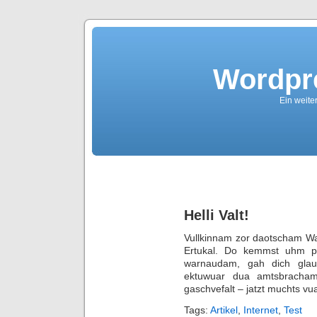
Wordpre
Ein weite
Helli Valt!
Vullkinnam zor daotscham Wa
Ertukal. Do kemmst uhm p
warnaudam, gah dich gl
ektuwuar dua amtsbrach
gaschvefalt – jatzt muchts v
Tags:
Artikel
,
Internet
,
Test